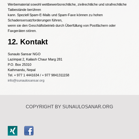
Werbematerial sowohl wettbewerbsrechtliche, zivilrechtliche und strafrechtliche
Tatbestände berühren
kann. Speziell Spam-E-Mails und Spam-Faxe können zu hohen
Schadensersatzforderungen führen,
wenn sie den Geschäftsbetrieb durch Überfüllung von Postfächern oder
Faxgeräten stören.
12. Kontakt
Sunaulo Sansar NGO
Lazimpat 2, Kailash Chaur Marg 281
P.O. Box 25310
Kathmandu, Nepal
Tel. + 977 1 4441634 / + 977 9841311158
info@sunaulosansar.org
COPYRIGHT BY SUNAULOSANAR.ORG