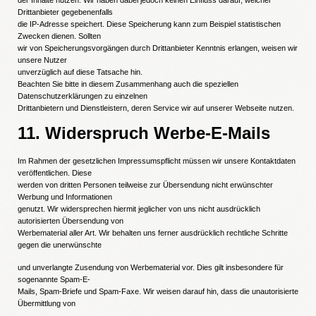
der Inhalte nutzen. Wir haben dabei jedoch keinen Einfluss darauf, welcher
Drittanbieter gegebenenfalls
die IP-Adresse speichert. Diese Speicherung kann zum Beispiel statistischen
Zwecken dienen. Sollten
wir von Speicherungsvorgängen durch Drittanbieter Kenntnis erlangen, weisen wir
unsere Nutzer
unverzüglich auf diese Tatsache hin.
Beachten Sie bitte in diesem Zusammenhang auch die speziellen
Datenschutzerklärungen zu einzelnen
Drittanbietern und Dienstleistern, deren Service wir auf unserer Webseite nutzen.
11. Widerspruch Werbe-E-Mails
Im Rahmen der gesetzlichen Impressumspflicht müssen wir unsere Kontaktdaten
veröffentlichen. Diese
werden von dritten Personen teilweise zur Übersendung nicht erwünschter
Werbung und Informationen
genutzt. Wir widersprechen hiermit jeglicher von uns nicht ausdrücklich
autorisierten Übersendung von
Werbematerial aller Art. Wir behalten uns ferner ausdrücklich rechtliche Schritte
gegen die unerwünschte
und unverlangte Zusendung von Werbematerial vor. Dies gilt insbesondere für
sogenannte Spam-E-
Mails, Spam-Briefe und Spam-Faxe. Wir weisen darauf hin, dass die unautorisierte
Übermittlung von