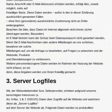
Name, Anschrift oder E-Mail-Adressen) erhoben werden, erfolgt dies, soweit
möglich, stets auf
freiwilliger Basis. Diese Daten werden – außer in den in dieser Erklärung
ausdrücklich genannten Fällen
– ohne Ihre (gesonderte) ausdrückliche Zustimmung nicht an Dritte
weitergegeben.
Beachten Sie bitte, dass Daten im Internet allgemein nicht immer sicher
übertragen werden. Besonders
im E-Mail-Verkehr kann der Schutz beim Datenaustausch nicht garantiert werden.
Wenn Sie E-Mail-Nachrichten oder andere Mitteilungen an uns schicken,
bewahren wir solche
Mitteilungen auf, um die Anfrage zu bearbeiten, auf Fragen zu antworten und die
Webseite, Produkte
und Dienstleistungen zu verbessern.
Weitere personenbezogene Daten werden im Rahmen der Nutzung der Website
nicht erfasst, es sei
denn, diese Angaben werden von Ihnen freiwillig gemacht.
3. Server Logfiles
Wir, der Webseitebetreiber bzw. Seitenprovider, erheben aufgrund unseres
berechtigten Interesses (s.
Art. 6 Abs. 1 lit. f. DSGVO) Daten über Zugriffe auf die Website und speichern
diese als „Server-Logfiles“
auf dem Server der Website ab. Folgende Daten werden so protokolliert: