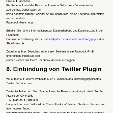
Profil auf Facebook.
Für Facebook wird der Besuch auf unserer Seite Ihrem Benutzerkonto
zuordenbar. Dabei haben wir
keine Kenntnis darüber, welcher Art die Inhalte sind, die an Facebook übermittelt
werden und wie
Facebook diese nutzt.
Erhalten Sie nähere Informationen zur Datenerhebung und Datennutzung in der
Facebook-
Datenschutzerklärung, die Sie unter
http://de-de.facebook.com/policy.php
finden.
Sie können die
Zuordnung Ihres Besuches auf unserer Seite mit Ihrem Facebook-Profil
unterbinden, indem Sie sich
einfach vorher aus Ihrem Facebook-Account ausloggen.
8. Einbindung von Twitter Plugin
Wir nutzen auf unserer Webseite auch Funktionen des Mikrobloggingdienstes
Twitter. Betreiber von
Twitter ist Twitter Inc. Die US-amerikanische Firma ist ansässig in den USA, San
Francisco, CA 94103,
1355 Market St, Suite 900.
Hauptfunktion von Twitter ist die "Tweet-Funktion". Nutzen Sie diese über unsere
Internetseite, findet
eine Verknüpfung mit Ihrem Twitter-Account statt. Es kann zum Datenaustausch