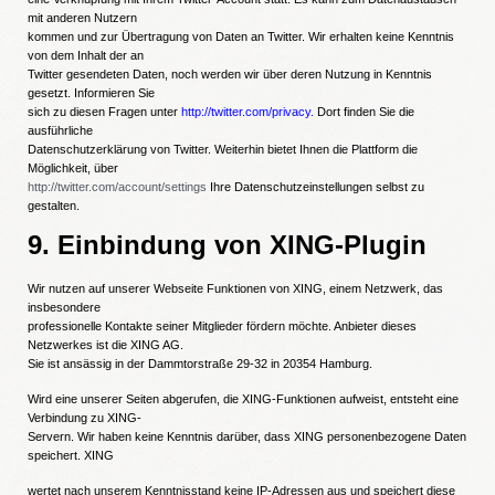
mit anderen Nutzern
kommen und zur Übertragung von Daten an Twitter. Wir erhalten keine Kenntnis
von dem Inhalt der an
Twitter gesendeten Daten, noch werden wir über deren Nutzung in Kenntnis
gesetzt. Informieren Sie
sich zu diesen Fragen unter
http://twitter.com/privacy.
Dort finden Sie die
ausführliche
Datenschutzerklärung von Twitter. Weiterhin bietet Ihnen die Plattform die
Möglichkeit, über
http://twitter.com/account/settings
Ihre Datenschutzeinstellungen selbst zu
gestalten.
9. Einbindung von XING-Plugin
Wir nutzen auf unserer Webseite Funktionen von XING, einem Netzwerk, das
insbesondere
professionelle Kontakte seiner Mitglieder fördern möchte. Anbieter dieses
Netzwerkes ist die XING AG.
Sie ist ansässig in der Dammtorstraße 29-32 in 20354 Hamburg.
Wird eine unserer Seiten abgerufen, die XING-Funktionen aufweist, entsteht eine
Verbindung zu XING-
Servern. Wir haben keine Kenntnis darüber, dass XING personenbezogene Daten
speichert. XING
wertet nach unserem Kenntnisstand keine IP-Adressen aus und speichert diese